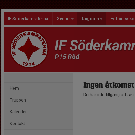
IF Söderkamraterna
Senior
Ungdom
Fotbollssko
IF Söderkamr
P15 Röd
Ingen åtkomst
Hem
Du har inte tillgång att se
Truppen
Kalender
Kontakt