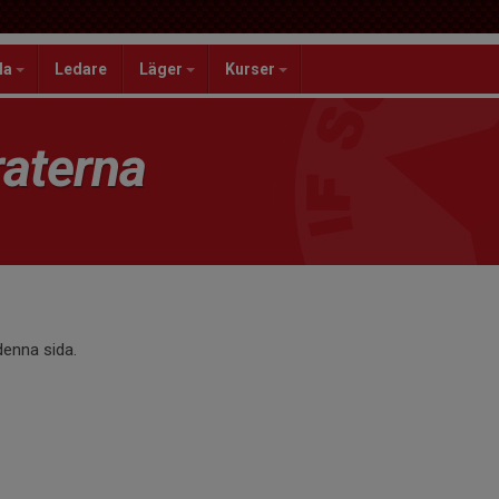
la
Ledare
Läger
Kurser
aterna
 denna sida.