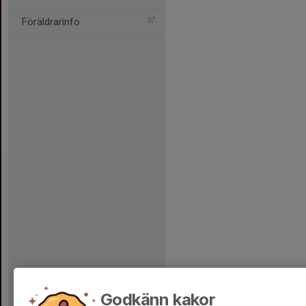
Föräldrarinfo
Godkänn kakor