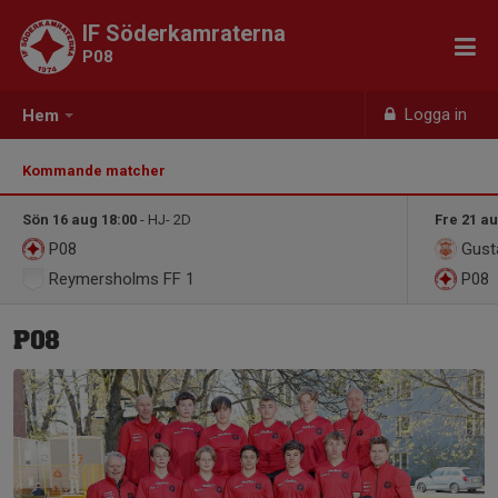
IF Söderkamraterna
P08
Logga in
Hem
Kommande matcher
Sön 16 aug 18:00
- HJ- 2D
Fre 21 au
P08
Gusta
Reymersholms FF 1
P08
P08