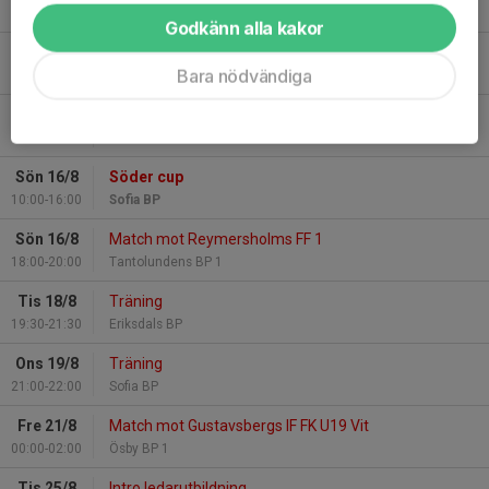
19:30-21:30
Eriksdals BP
Godkänn alla kakor
Ons 12/8
Träning
Bara nödvändiga
21:00-22:00
Sofia BP
Lör 15/8
Söder cup
10:00-16:00
Sofia BP
Sön 16/8
Söder cup
10:00-16:00
Sofia BP
Sön 16/8
Match mot Reymersholms FF 1
18:00-20:00
Tantolundens BP 1
Tis 18/8
Träning
19:30-21:30
Eriksdals BP
Ons 19/8
Träning
21:00-22:00
Sofia BP
Fre 21/8
Match mot Gustavsbergs IF FK U19 Vit
00:00-02:00
Ösby BP 1
Tis 25/8
Intro ledarutbildning