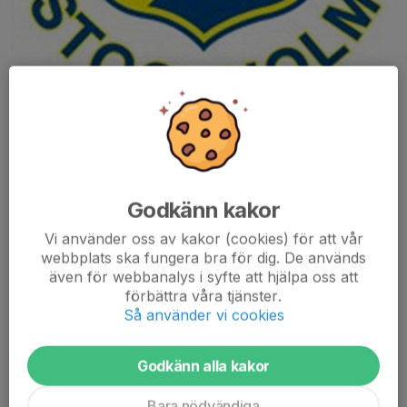
Söderkamraterna mötte IK Hephata på Stadshagens IP.
IF Söderkamraterna lyckades ta hem segern i årets första
försäsongsmatch.
Godkänn kakor
Inför matchen:
Vi använder oss av kakor (cookies) för att vår
webbplats ska fungera bra för dig. De används
Det var en stor trupp som samlades på Stadshagens
även för webbanalys i syfte att hjälpa oss att
Idrottsplats i söndags. En fantastisk dag med 16 grader och sol
förbättra våra tjänster.
gjorde spelhumöret...
Så använder vi cookies
Läs mer
Godkänn alla kakor
Bara nödvändiga
Fler nyheter