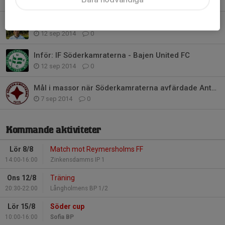
Ladeby: "Jag har mer att ge..."
12 sep 2014
0
Inför: IF Söderkamraterna - Bajen United FC
12 sep 2014
0
Mål i massor när Söderkamraterna avfärdade Anthropi.
7 sep 2014
0
Kommande aktiviteter
Lör 8/8
Match mot Reymersholms FF
14:00-16:00
Zinkensdamms IP 1
Ons 12/8
Träning
20:30-22:00
Långholmens BP 1/2
Lör 15/8
Söder cup
10:00-16:00
Sofia BP