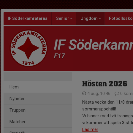
IF Söderkamraterna
Senior
Ungdom
Fotbollssko
IF Söderkamr
F17
Hösten 2026
Hem
4 aug, 10:46
0 kom
Nyheter
Nästa vecka den 11/8 drar 
sommaruppehåll!
Truppen
Vi hinner med två träning
Matcher
vi kommer att spela 3 st t
Läs mer