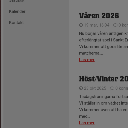
Statistik
Kalender
Våren 2026
Kontakt
19 mar, 16:04
0 ko
Nu börjar våren äntligen k
efterlängtat spel i Sankt E
Vi kommer att göra lite anno
matcherna....
Läs mer
Höst/Vinter 2
23 okt 2025
0 kom
Tisdagsträningarna fortsätt
Vi ställer in om vädret inte
Vi kommer även att ha en 
med...
Läs mer