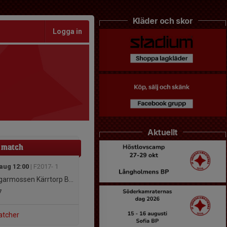
Kläder och skor
Logga in
Aktuellt
 match
 aug 12:00
| F2017- 1
rmossen Kärrtorp BK Grön 2
7
atcher