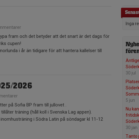
Senast
Inga r
mmentarer
rypa fram och det betyder att det snart är det dags för
riks cupen!
Nyhe
rlunda i år än tidigare för att hantera kallelser till
före
Äntlig
Söderk
30 jul
Platser
025/2026
Söder
Somm
mentarer
5 jun
er på Sofia BP fram till jullovet .
Nu kan
 tillåter träning (håll koll i Svenska Lag appen).
fritids
inomhusträning i Södra Latin på söndagar kl 11-12
Söder
30 jan
Tanto 