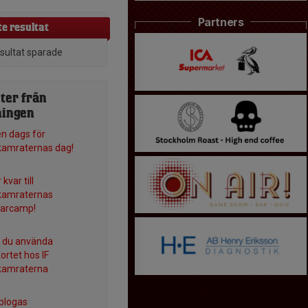
Partners
e resultat
esultat sparade
ter från
ningen
en dags för
amraternas dag!
 kvar till
kamraternas
arcamp!
 du använda
kortet hos IF
kamraterna
plogas