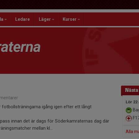
la
Ledare
Läger
Kurser
aterna
Nästa
mentarer
Lör 22
fotbollsträningarna igång igen efter ett långt
Baga
F1
spass innan det är dags för Söderkamraternas dag där
räningsmatcher mellan kl...
Alla m