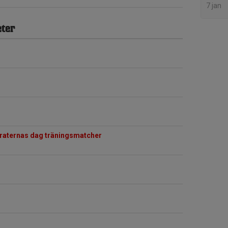
7 jan
ter
aternas dag träningsmatcher