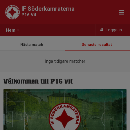
IF Söderkamraterna
P16 Vit
Logga in
Hem
Nästa match
Senaste resultat
Inga tidigare matcher
Välkommen till P16 vit