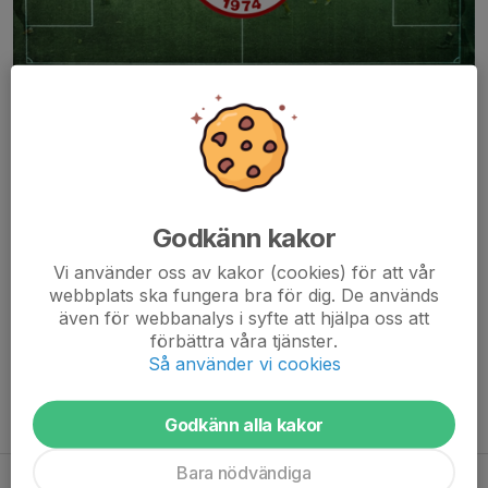
P16 Vit
⚽️
Vi tränar tillsvidare tisdagar kl. 18.00 - 19.00 på Sofiaskolans
bollplan.
När möjlighet uppstår tränar vi även inomhus – tider för detta
Godkänn kakor
meddelas allt eftersom.
Vi använder oss av kakor (cookies) för att vår
Vi tar emot nya spelare inför vt 2026
webbplats ska fungera bra för dig. De används
även för webbanalys i syfte att hjälpa oss att
Välkommen att kontakta någon av oss tränare nedan eller kom
förbättra våra tjänster.
förbi Sofia BP på något av våra pass.
Så använder vi cookies
Tränare:
Emma Elwin
073-9572233
Godkänn alla kakor
Bara nödvändiga