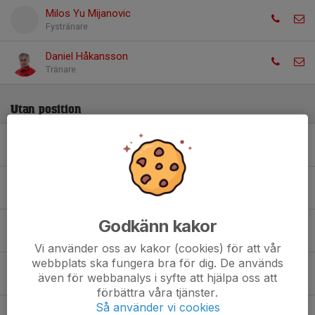
Milos Yu Mijanovic
Fystränare
Daniel Håkansson
Tränare
Utan position
2. Adam Hayward
3. Albert Fridén
Godkänn kakor
6. Allan Håkanson
Vi använder oss av kakor (cookies) för att vår
webbplats ska fungera bra för dig. De används
1. Amir Mouradi
även för webbanalys i syfte att hjälpa oss att
förbättra våra tjänster.
Så använder vi cookies