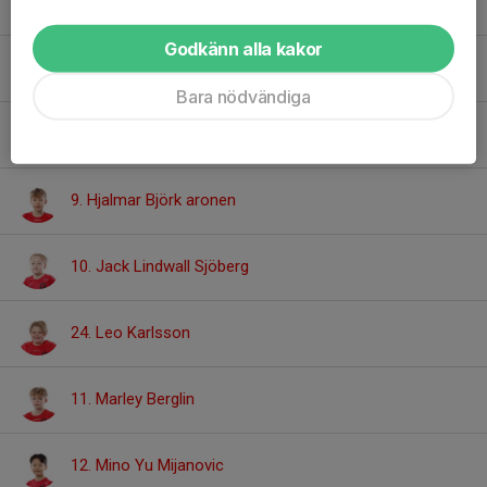
3. August Fogelström
Godkänn alla kakor
7. Bo Lagerås
Bara nödvändiga
15. Elias Cerci
9. Hjalmar Björk aronen
10. Jack Lindwall Sjöberg
24. Leo Karlsson
11. Marley Berglin
12. Mino Yu Mijanovic