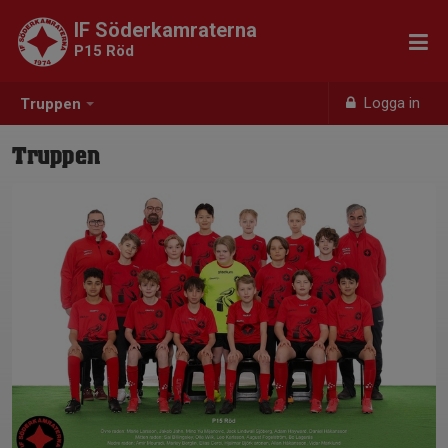
IF Söderkamraterna
P15 Röd
Logga in
Truppen
Truppen