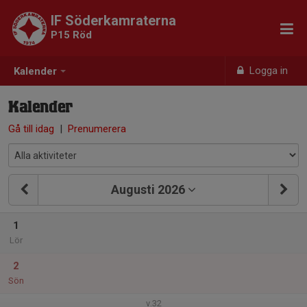
IF Söderkamraterna
P15 Röd
Logga in
Kalender
Kalender
Gå till idag
|
Prenumerera
Augusti 2026
1
Lör
2
Sön
v.32