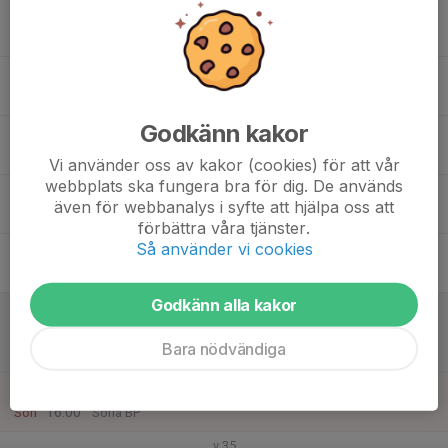
17
Mån
18
19:15
Träning
20:30
Tis
Sofia BP
Godkänn kakor
19
Ons
Vi använder oss av kakor (cookies) för att vår
webbplats ska fungera bra för dig. De används
20
19:00
Träning
även för webbanalys i syfte att hjälpa oss att
20:30
Tor
Sofia BP
förbättra våra tjänster.
Så använder vi cookies
21
Fre
Godkänn alla kakor
22
10:15
Match mot Värmdö IF Vit
11:15
Lör
P2015- 3
Bara nödvändiga
Värmdövallen 225
23
15:00
Träning
16:00
Sön
Sofia BP
v.35