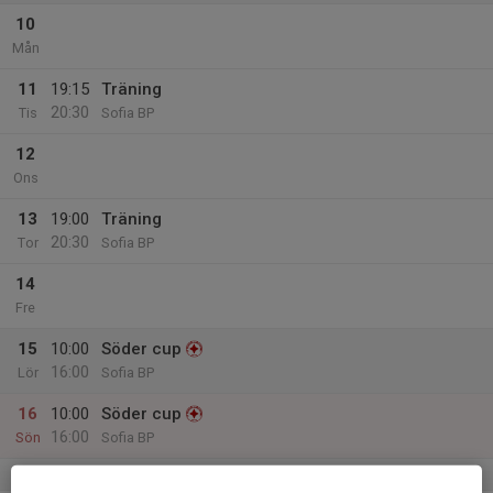
10
Mån
11
19:15
Träning
20:30
Tis
Sofia BP
12
Ons
13
19:00
Träning
20:30
Tor
Sofia BP
14
Fre
15
10:00
Söder cup
16:00
Lör
Sofia BP
16
10:00
Söder cup
16:00
Sön
Sofia BP
v.34