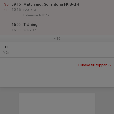
30
09:15
Match mot Sollentuna FK Syd 4
10:15
Sön
P2015- 3
Helenelunds IP 125
15:00
Träning
16:00
Sofia BP
v.36
31
Mån
Tillbaka till toppen