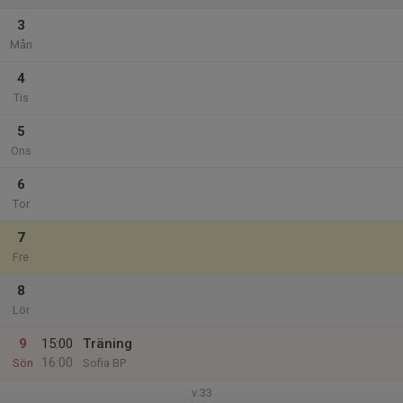
3
Mån
4
Tis
5
Ons
6
Tor
7
Fre
8
Lör
9
15:00
Träning
16:00
Sön
Sofia BP
v.33