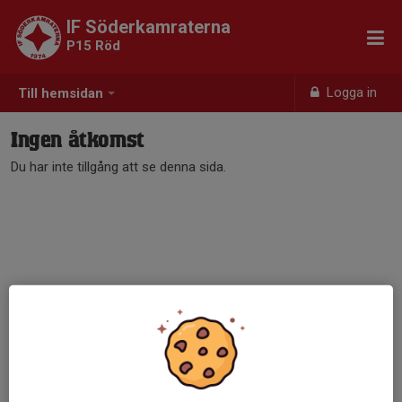
IF Söderkamraterna
P15 Röd
Logga in
Till hemsidan
Ingen åtkomst
Du har inte tillgång att se denna sida.