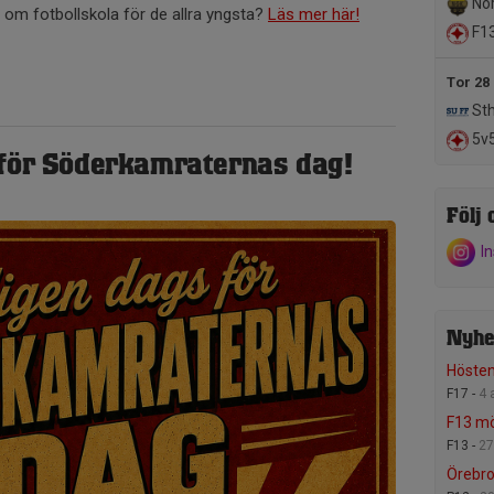
Nor
 om fotbollskola för de allra yngsta?
Läs mer här!
F1
Tor 28
Sth
5v5
 för Söderkamraternas dag!
Följ 
I
Nyhe
Höste
F17 -
4 
F13 mö
F13 -
27
Örebro