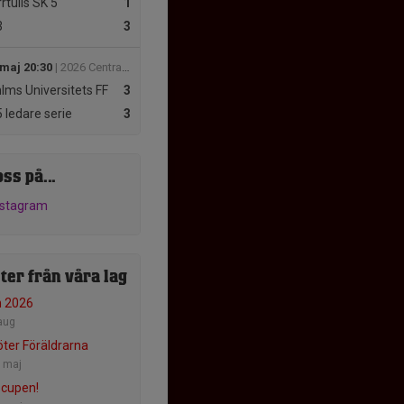
rtulls SK 5
1
3
3
 maj 20:30
| 2026 Central 5v5 vardag
lms Universitets FF
3
 ledare serie
3
oss på...
nstagram
ter från våra lag
n 2026
aug
ter Föräldrarna
 maj
cupen!