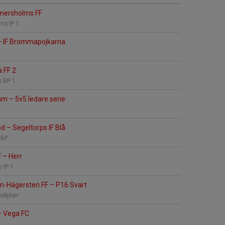
ersholms FF
s IP 1
–
IF Brommapojkarna
 FF 2
s BP 1
eam
–
5v5 ledare serie
öd
–
Segeltorps IF Blå
 BP
F
–
Herr
 IP 1
n-Hägersten FF
–
P16 Svart
ollplan
–
Vega FC