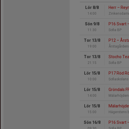
Lör 8/8
Herr
–
Reym
14:00
Zinkensdamm
Sön 9/8
P16 Svart
11:30
Sofia BP
Tor 13/8
P12
–
Årsta
19:00
Årstagården
Tor 13/8
Stocho T
21:15
Sofia BP
Lör 15/8
P17 Röd R
10:00
Sofiaskolans
Lör 15/8
Gröndals F
14:00
Mälarhöjdens
Lör 15/8
Mälarhöjde
15:00
Hägerstens b
Sön 16/8
P16 Svart
09:30
Sofia BP