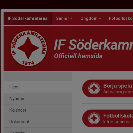
IF Söderkamraterna
Senior
Ungdom
Fotbollssko
IF Söderkamr
Officiell hemsida
Börja spela
Hem
Anmälningsfor
Nyheter
Kalender
Fotbollskol
Dokument
Intresseanmäl