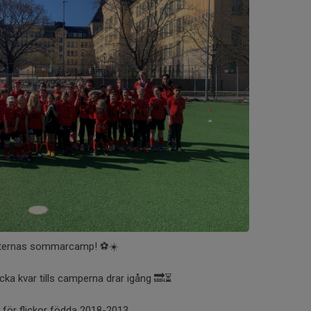
aternas sommarcamp! ⚽☀️
cka kvar tills camperna drar igång 🔜⏳
p för flickor födda 2018-2013