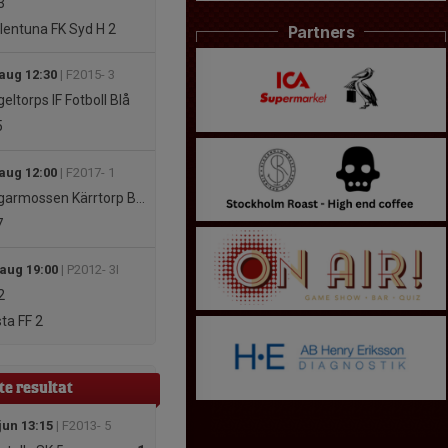
3
lentuna FK Syd H 2
Partners
 aug 12:30
| F2015- 3
eltorps IF Fotboll Blå
5
 aug 12:00
| F2017- 1
rmossen Kärrtorp BK Grön 2
7
 aug 19:00
| P2012- 3I
2
ta FF 2
te resultat
jun 13:15
| F2013- 5