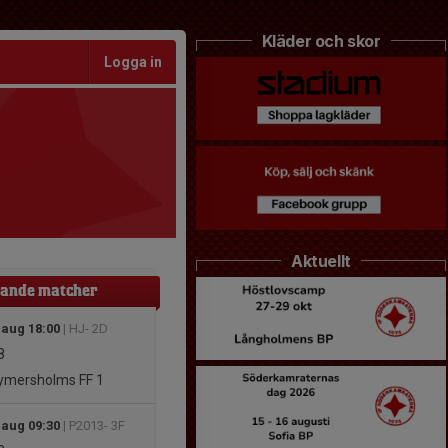
Kläder och skor
Logga in
Aktuellt
ande matcher
 aug 18:00
| HJ- 2D
8
mersholms FF 1
 aug 09:30
| P2013- 3F