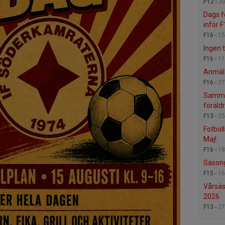
P12 -
20
Dags f
inför F
F16 -
15
Ingen 
F16 -
11
Anmäla
F16 -
27
Samma
föräld
F13 -
25
Fotbol
Maj!
F16 -
18
Säson
F15 -
16
Vårsäs
2026
F13 -
27