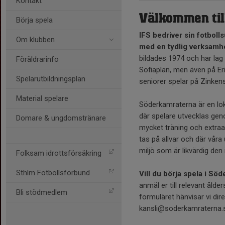
Kontakt
Välkommen til
Börja spela
IFS bedriver sin fotbolls
Om klubben
med en tydlig verksamh
bildades 1974 och har lag 
Föräldrarinfo
Sofiaplan, men även på Er
Spelarutbildningsplan
seniorer spelar på Zinke
Material spelare
Söderkamraterna är en loka
där spelare utvecklas gen
Domare & ungdomstränare
mycket träning och extraak
tas på allvar och där våra 
miljö som är likvärdig den
Folksam idrottsförsäkring
Sthlm Fotbollsförbund
Vill du börja spela i Sö
anmäl er till relevant åld
Bli stödmedlem
formuläret hänvisar vi direkt
kansli@soderkamraterna.