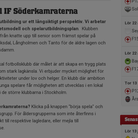
P1
Sol
l IF Söderkamraterna
utbildning ur ett långsiktigt perspektiv. Vi arbetar
Lör 22
etsmodell och spelarutbildningsplan
. Klubben
Seg
från knatte upp till senior som främst spelar på
F1
iksdal, Långholmen och Tanto för de äldre lagen och
nsdamm.
Lör 22
Baga
l fotbollsklubb där målet är att skapa en trygg plats
F1
om stark lagkänsla. Vi erbjuder mycket möjlighet för
tiviteter under lov och helger. En klubb där ambition
Tor 13
unga spelare får möjligheten att utvecklas i en lokal
P1
 i de större klubbarna i Stockholm.
Års
derkamraterna?
Klicka på knappen "börja spela" och
ersgrupp. För åldersgrupperna som inte återfinns i
Senas
 till respektive lagledare, eller mejla till
se.
Lör 13 