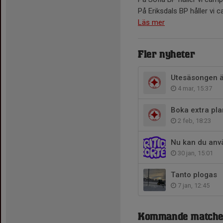
På Eriksdals BP håller vi c
Läs mer
Fler nyheter
Utesäsongen ä
4 mar, 15:37
Boka extra pla
2 feb, 18:23
Nu kan du anvä
30 jan, 15:01
Tanto plogas
7 jan, 12:45
Kommande matche