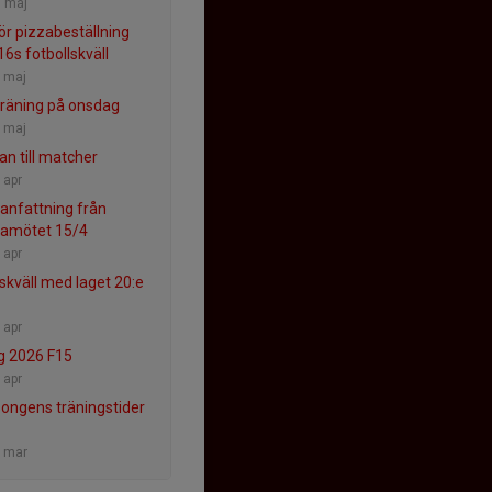
 maj
ör pizzabeställning
16s fotbollskväll
 maj
träning på onsdag
 maj
n till matcher
 apr
nfattning från
ramötet 15/4
 apr
lskväll med laget 20:e
 apr
g 2026 F15
 apr
ongens träningstider
 mar