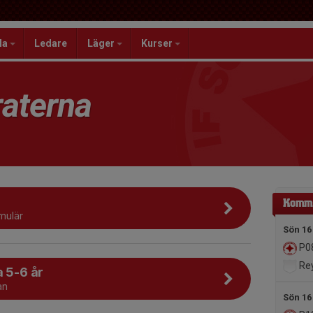
la
Ledare
Läger
Kurser
aterna
Komm
mulär
Sön 16
P0
Rey
a 5-6 år
an
Sön 16