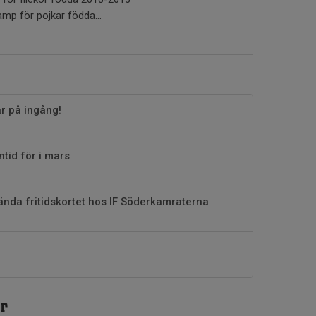
amp för pojkar födda...
r på ingång!
ntid för i mars
nda fritidskortet hos IF Söderkamraterna
r