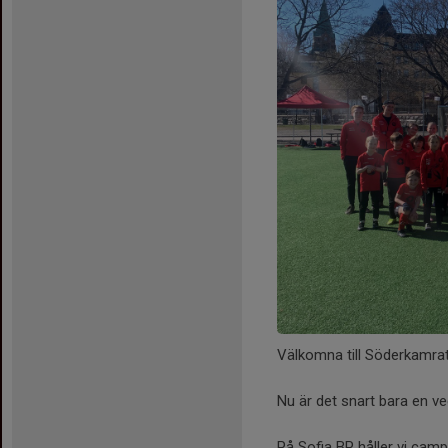
Välkomna till Söderkamr
Nu är det snart bara en ve
På Sofia BP håller vi cam