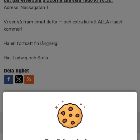
det går eftersom pizzorna ska vara redo kl 16:30.
Adress: Nackagatan 1
Vi ser så fram emot detta — och extra kul att ALLA i laget
kommer!
Ha en fortsatt fin långhelg!
Elin, Ludwig och Sofia
Dela nyhet
Tidigare nyheter
Dags för pizzabeställning inför F16s fotbollskväll
15 maj, 21:59
Ingen träning på onsdag