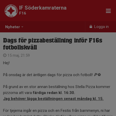
IF Söderkamraterna
F16
Logga in
Nyheter
Dags för pizzabeställning inför F16s
fotbollskväll
15 maj, 21:59
Hej!
På onsdag är det äntligen dags för pizza och fotboll! 🍕⚽
På grund av en stor annan beställning hos Stella Pizza kommer
pizzorna att vara
färdiga redan kl. 16:30.
Jag behöver lägga beställningen senast måndag kl. 15.
För tjejerna ingår en pizza och en Festis från barnmenyn, ni har