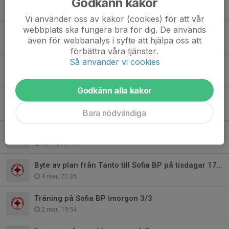
Godkänn kakor
11 maj, 08:48
Vi använder oss av kakor (cookies) för att vår
webbplats ska fungera bra för dig. De används
Anmälan till matcher
även för webbanalys i syfte att hjälpa oss att
27 apr, 20:40
förbättra våra tjänster.
Så använder vi cookies
Fotbollskväll med laget 20:e Maj!
18 apr, 20:24
Godkänn alla kakor
Info inför utesäsongen - F16
26 mar, 17:00
Bara nödvändiga
Matchschema Reymers cup 28/3
22 mar, 07:31
Byte av plan från Tanto till Sofia BP på tisdagar 17-18
4 mar, 22:35
Träning på Sofia BP imorgon 3/3
2 mar, 19:54