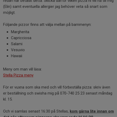
redan har betalat detta. Skicka därför vilken pizza ni vill ha till mig
(Elin) samt eventuella allergier jag behöver veta så snart som
möjligt.
Följande pizzor finns att välja mellan på barnmenyn:
Margherita
Capricciosa
Salami
Vesuvio
Hawaii
Meny om man vill läsa:
Stella Pizza meny
För er vuxna som ska med och vill förbeställa pizza: skriv även
er beställning och swisha mig på 070-740 25 23 senast måndag
kl. 15.
Och vi samlas senast 16:30 på Stellas,
kom gärna lite innan om