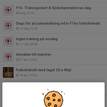
F16 -Träningsstart & Söderkamraternas dag
Idag, 07:32
Dags för pizzabeställning inför F16s fotbollskväll
15 maj, 21:59
Ingen träning på onsdag
11 maj, 08:48
Anmälan till matcher
27 apr, 20:40
Fotbollskväll med laget 20:e Maj!
18 apr, 20:24
Info inför utesäsongen - F16
26 mar, 17:00
Matchschema Reymers cup 28/3
22 mar, 07:31