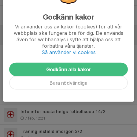
Byte av plan från Tanto till Sofia BP på tisdagar 17-18
Godkänn kakor
4 mar, 22:35
Vi använder oss av kakor (cookies) för att vår
Träning på Sofia BP imorgon 3/3
webbplats ska fungera bra för dig. De används
även för webbanalys i syfte att hjälpa oss att
2 mar, 19:54
förbättra våra tjänster.
Så använder vi cookies
Reymers vårcup 28:e mars på Tanto
26 feb, 13:15
Godkänn alla kakor
Kylan fortsätter - ses 3:e mars!
15 feb, 21:36
Bara nödvändiga
Träning inställd imorgon 10/2
9 feb, 11:00
Info inför nästa helgs fotbollscup 14/2
7 feb, 12:21
Träning inställd imorgon 3/2