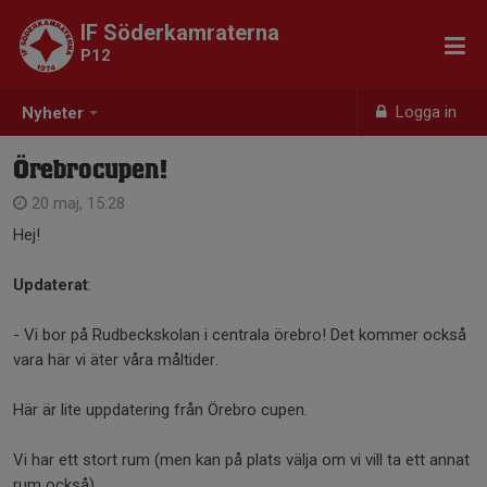
IF Söderkamraterna
P12
Logga in
Nyheter
Örebrocupen!
20 maj, 15:28
Hej!
Updaterat
:
- Vi bor på Rudbeckskolan i centrala örebro! Det kommer också
vara här vi äter våra måltider.
Här är lite uppdatering från Örebro cupen.
Vi har ett stort rum (men kan på plats välja om vi vill ta ett annat
rum också).