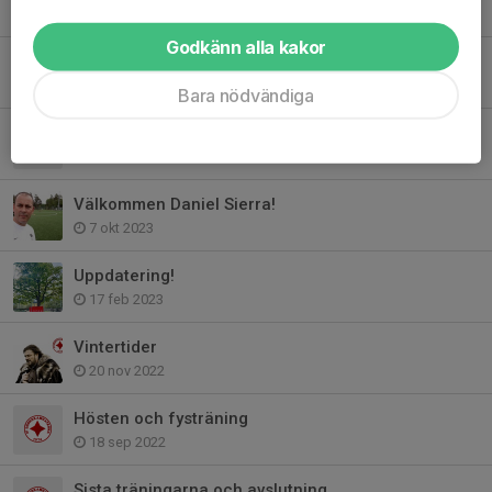
26 maj 2024
Godkänn alla kakor
Cuper, kallelser och update
19 nov 2023
Bara nödvändiga
Vinterschema
6 nov 2023
Välkommen Daniel Sierra!
7 okt 2023
Uppdatering!
17 feb 2023
Vintertider
20 nov 2022
Hösten och fysträning
18 sep 2022
Sista träningarna och avslutning