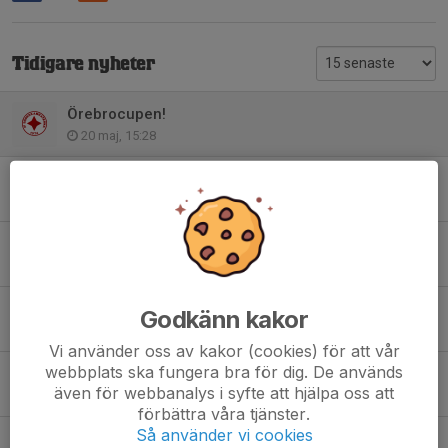
Tidigare nyheter
Örebrocupen!
20 maj, 15:28
P12 vår!
8 mar, 19:51
P12 hösten
20 aug 2025
Nicopia cup 1-3 aug
Godkänn kakor
5 maj 2025
Vi använder oss av kakor (cookies) för att vår
webbplats ska fungera bra för dig. De används
Säsongen 25!
även för webbanalys i syfte att hjälpa oss att
20 mar 2025
förbättra våra tjänster.
Så använder vi cookies
Katrineholm Cup 8-11 augusti + FOGIS