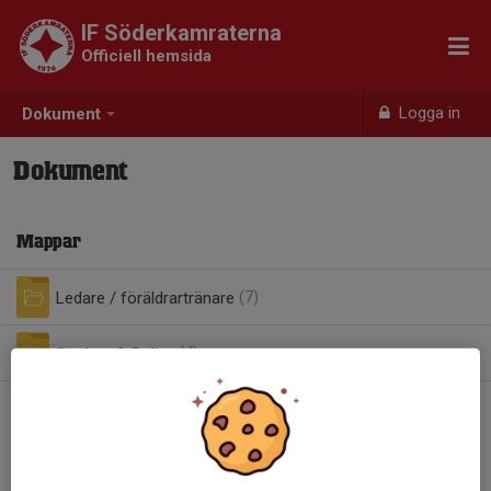
IF Söderkamraterna
Officiell hemsida
Logga in
Dokument
Dokument
Mappar
Ledare / föräldrartränare
(7)
Stadgar & Policy
(4)