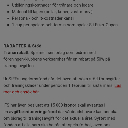
Utbildningskostnader för tränare och ledare
Material till lagen (bollar, koner, västar osv.)
Personal- och it-kostnader kansli
1 cup per spelare och termin som spelar S:t Eriks-Cupen
RABATTER & Stöd
Tränarrabatt
: Spelare i seniorlag som bidrar med
föreningen/klubbens verksamhet får en rabatt på 50% på
träningsavgiften.
Ur StFFs ungdomsfond går det även att söka stöd för avgifter
och träningskläder under perioden 1 februari till sista mars.
Läs
mer och ansök här.
IFS har även beslutat att 15 000 kronor skall avsättas i
en
avgiftsreduceringsfond
där vårdnadshavare kan ansöka
om bidrag till träningsavgift för det aktuella året. Syftet med
fonden att alla barn ska ha råd att spela fotboll, även om