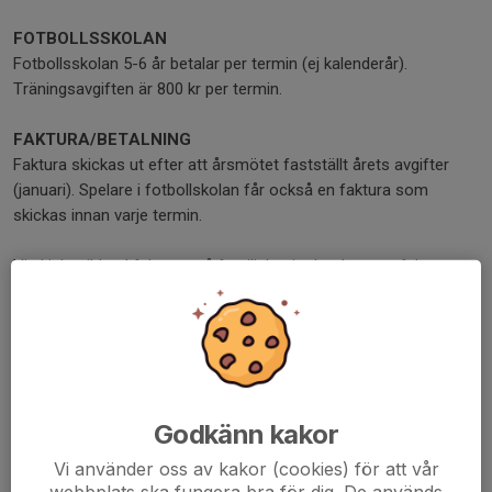
FOTBOLLSSKOLAN
Fotbollsskolan 5-6 år betalar per termin (ej kalenderår).
Träningsavgiften är 800 kr per termin.
FAKTURA/BETALNING
Faktura skickas ut efter att årsmötet fastställt årets avgifter
(januari). Spelare i fotbollskolan får också en faktura som
skickas innan varje termin.
Vi skickar ibland fakturor på familjebasis dvs. bara en faktura
om vi ser en familjekoppling, även om det inte är underlag för
rabatt. Föräldrar betalar inte medlemsavgift men deras namn
kan ibland synas på fakturan om det blir en familjefaktura.
Fakturor som skickas vid terminsstart har 30 dgrs betalningstid
och under säsong tillämpar vi 20 dgr.
Godkänn kakor
LEDARE
Vi använder oss av kakor (cookies) för att vår
Ledare har en rabbaterad medlemsavgift. För föreningen är det
webbplats ska fungera bra för dig. De används