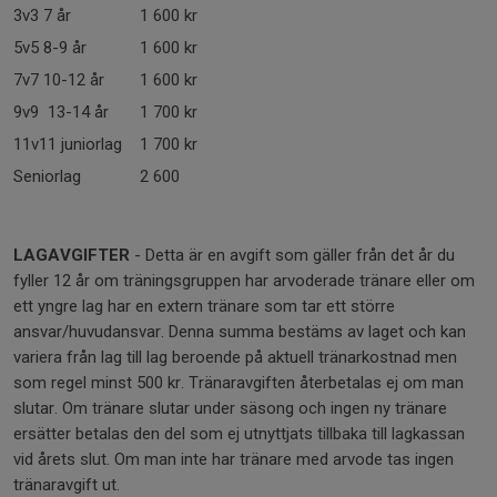
3v3 7 år
1 600 kr
5v5 8-9 år
1 600 kr
7v7 10-12 år
1 600 kr
9v9 13-14 år
1 700 kr
11v11 juniorlag
1 700 kr
Seniorlag
2 600
LAGAVGIFTER
- Detta är en avgift som gäller från det år du
fyller 12 år om träningsgruppen har arvoderade tränare eller om
ett yngre lag har en extern tränare som tar ett större
ansvar/huvudansvar. Denna summa bestäms av laget och kan
variera från lag till lag beroende på aktuell tränarkostnad men
som regel minst 500 kr. Tränaravgiften återbetalas ej om man
slutar. Om tränare slutar under säsong och ingen ny tränare
ersätter betalas den del som ej utnyttjats tillbaka till lagkassan
vid årets slut. Om man inte har tränare med arvode tas ingen
tränaravgift ut.