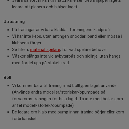
Svara så fort ni kan till matchkallelser. Detta hjälper lagets
ledare att planera och hjälper laget.
Utrustning
På träningar är vi bara klädda i föreningens klädprofil.
Vi har inte keps, utan antingen snoddar, band eller mössa i
klubbens färger.
Se fliken,
material spelare
, för vad spelare behöver
Väskor slängs inte vid avbytarbås och sidlinje, utan hängs
med fördel upp på staket i rad.
Boll
Vi kommer bara till träning med bolltypen laget använder.
(Används andra modeller/storlekar/opumpade så
försämras träningen för hela laget. Ta inte med bollar som
är fel modell/storlek/opumpade).
Be ledare om hjälp med pump innan träning börjar eller kom
förbi kansliet.