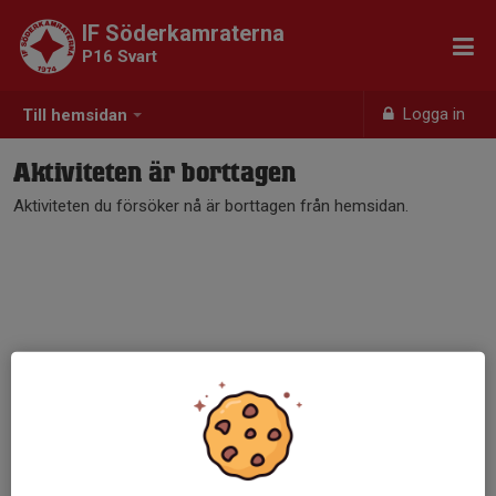
IF Söderkamraterna
P16 Svart
Logga in
Till hemsidan
Aktiviteten är borttagen
Aktiviteten du försöker nå är borttagen från hemsidan.