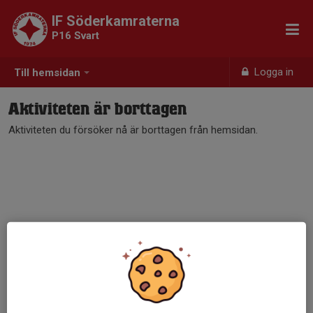
IF Söderkamraterna
P16 Svart
Logga in
Till hemsidan
Aktiviteten är borttagen
Aktiviteten du försöker nå är borttagen från hemsidan.