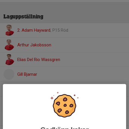
Laguppställning
2. Adam Hayward
, P15 Röd
Arthur Jakobsson
Elias Del Rio Wassgren
Gill Bjarnar
Ivar Kindblom Lyck
Jacob Kulle
11. Marley Berglin
, P15 Röd