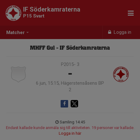
IF Söderkamraterna
P15 Svart
Logga in
Matcher
MHFF Gul - IF Söderkamraterna
P2015- 3
-
6 jun, 15:15, Hägerstensåsens BP
2
Samling 14:45
Endast kallade kunde anmäla sig till aktiviteten. 19 personer var kallade.
Logga in här