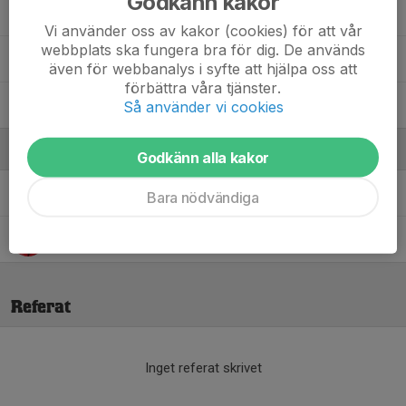
Godkänn kakor
Otto Yngfalk
Vi använder oss av kakor (cookies) för att vår
webbplats ska fungera bra för dig. De används
Victor Sjöö
även för webbanalys i syfte att hjälpa oss att
förbättra våra tjänster.
Wim Avedal
Så använder vi cookies
Ledare
Godkänn alla kakor
Jake Kulle
Tränare
Bara nödvändiga
Martin Persson
Tränare
Referat
Inget referat skrivet