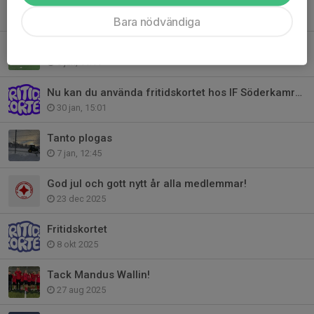
Äntligen dags för Söderkamraternas dag!
30 jul, 19:00
Bara nödvändiga
Platser kvar till Söderkamraternas Sommarcamp!
5 jun, 11:11
Nu kan du använda fritidskortet hos IF Söderkamraterna
30 jan, 15:01
Tanto plogas
7 jan, 12:45
God jul och gott nytt år alla medlemmar!
23 dec 2025
Fritidskortet
8 okt 2025
Tack Mandus Wallin!
27 aug 2025