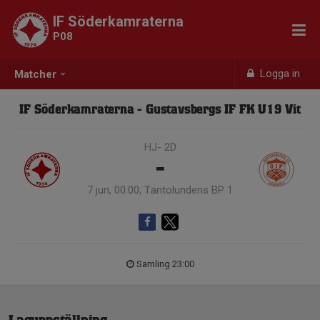
IF Söderkamraterna
P08
Logga in
Matcher
IF Söderkamraterna - Gustavsbergs IF FK U19 Vit
HJ- 2D
-
7 jun, 00:00, Tantolundens BP 1
Samling 23:00