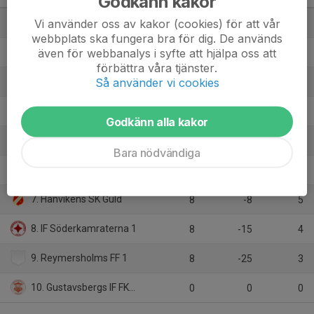
Godkänn kakor
Vi använder oss av kakor (cookies) för att vår
1. Värmdö IF Vit
8
19
19
webbplats ska fungera bra för dig. De används
även för webbanalys i syfte att hjälpa oss att
2. Karlbergs BK Gul
8
12
18
förbättra våra tjänster.
Så använder vi cookies
3. Djurgårdens IF FF HJ-1
8
17
16
4. Boo FF HJ 3
8
15
16
Godkänn alla kakor
5. Ingarö IF HJ
8
-4
11
Bara nödvändiga
6. Gröndals IK Blå 2026
8
-11
10
7. Hanvikens SK Guld
8
-8
5
8. IF Söderkamraterna 1
8
-15
4
9. Reymersholms FF 1
8
-25
3
10. Gustavsbergs IF FK U19 Vit
0
0
0