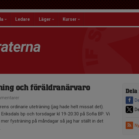
la
Ledare
Läger
Kurser
aterna
ning och föräldranärvaro
Dela
mentarer
De
rens ordinarie uteträning (jag hade helt missat det).
De
 Eriksdals bp och torsdagar kl 19-20:30 på Sofia BP. Vi
mer fysträning på måndagar så jag har ställt in det
Ny
.