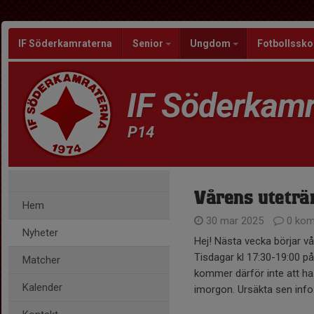
IF Söderkamraterna
Senior
Ungdom
Fotbollssko
IF Söderkamr
P14
Vårens uteträ
Hem
30 mar 2025
0 kom
Nyheter
Hej! Nästa vecka börjar vå
Tisdagar kl 17:30-19:00 på
Matcher
kommer därför inte att ha 
Kalender
imorgon. Ursäkta sen info