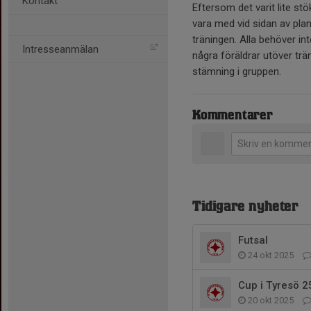
Kontakt
Eftersom det varit lite stök
vara med vid sidan av plan
träningen. Alla behöver in
Intresseanmälan
några föräldrar utöver trän
stämning i gruppen.
Kommentarer
Tidigare nyheter
Futsal
24 okt 2025
Cup i Tyresö 2
20 okt 2025