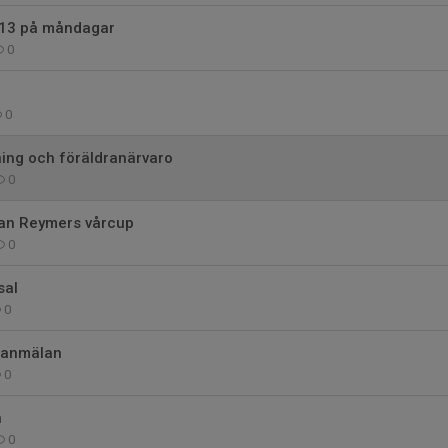
p13 på måndagar
0
0
ning och föräldranärvaro
0
an Reymers vårcup
0
sal
0
seanmälan
0
n
0