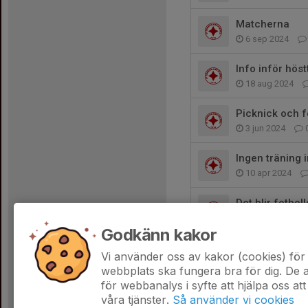
Matcherna
6 sep 2024
Info inför hös
18 aug 2024
Picknick och f
3 jun 2024
Ingen träning 
10 apr 2024
Det blir fotboll
9 apr 2024
Godkänn kakor
Fysträning istä
Vi använder oss av kakor (cookies) för 
7 apr 2024
webbplats ska fungera bra för dig. De
för webbanalys i syfte att hjälpa oss att
våra tjänster.
Så använder vi cookies