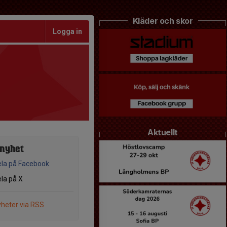
Kläder och skor
Logga in
Aktuellt
 nyhet
la på Facebook
la på X
heter via RSS