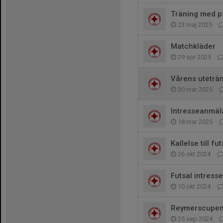
Träning med 
23 maj 2025
Matchkläder
29 apr 2025
Vårens uteträ
30 mar 2025
Intresseanmäl
18 mar 2025
Kallelse till fut
26 okt 2024
Futsal intres
10 okt 2024
Reymerscupe
25 sep 2024