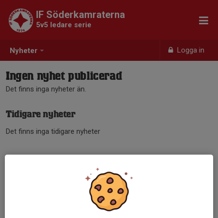
IF Söderkamraterna
5v5 ledare serie
Logga in
Nyheter
Ingen nyhet publicerad
Det finns inga nyheter än.
Tidigare nyheter
Det finns inga tidigare nyheter