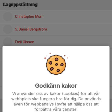
Laguppställning
Christopher Murr
5. Daniel Bergström
Emil Olsson
Filip Nordenson
2. Fredrik Karlberg
Frej Backström
Godkänn kakor
Jonas Rosen
Vi använder oss av kakor (cookies) för att vår
webbplats ska fungera bra för dig. De används
även för webbanalys i syfte att hjälpa oss att
förbättra våra tjänster.
Referat