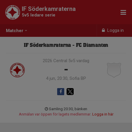
IF Söderkamraterna
5v5 ledare serie
Logga in
Matcher
IF Söderkamraterna - FC Diamanten
2026 Central 5v5 vardag
-
4 jun, 20:30, Sofia BP
Samling 20:30, bänken
Anmälan var öppen för lagets medlemmar.
Logga in här