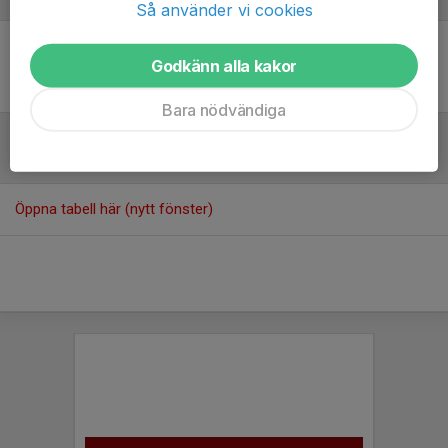
Så använder vi cookies
Godkänn alla kakor
Inget referat skrivet
Bara nödvändiga
Tabell
Öppna tabell här (nytt fönster)