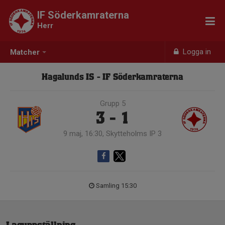
IF Söderkamraterna
Herr
Logga in
Matcher
Hagalunds IS - IF Söderkamraterna
Grupp 5
3 - 1
9 maj, 16:30, Skytteholms IP 3
Samling 15:30