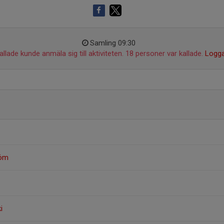
Samling 09:30
llade kunde anmäla sig till aktiviteten. 18 personer var kallade.
Logga
röm
i