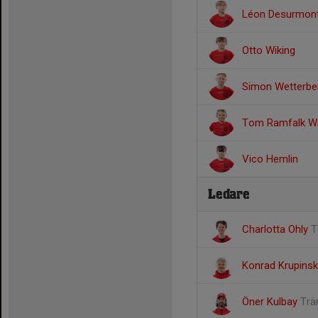
Léon Desurmont
Otto Wiking
Simon Wetterbe
Tom Ramfalk Wi
Vico Hemlin
Ledare
Charlotta Ohly
T
Konrad Krupinsk
Öner Kulbay
Trä