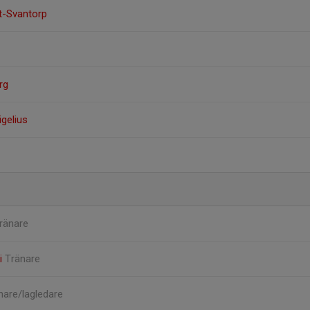
-Svantorp
rg
gelius
ränare
i
Tränare
nare/lagledare