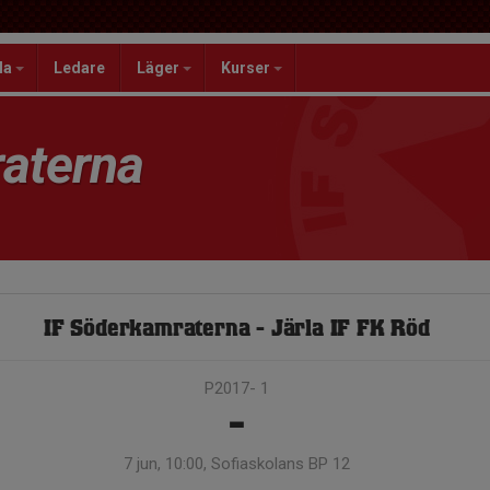
la
Ledare
Läger
Kurser
aterna
IF Söderkamraterna - Järla IF FK Röd
P2017- 1
-
7 jun, 10:00, Sofiaskolans BP 12