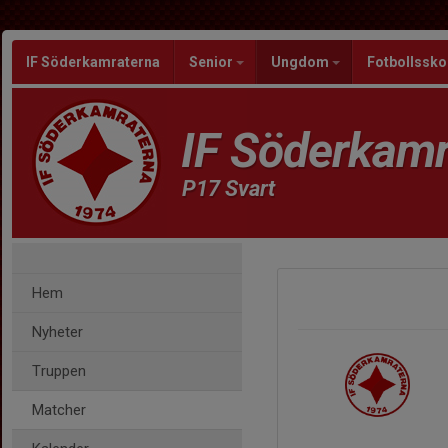
IF Söderkamraterna
Senior
Ungdom
Fotbollssko
IF Söderkamr
P17 Svart
Hem
Nyheter
Truppen
Matcher