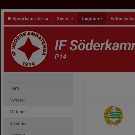
IF Söderkamraterna
Senior
Ungdom
Fotbollssko
IF Söderkamr
P14
Hem
Nyheter
Matcher
Kalender