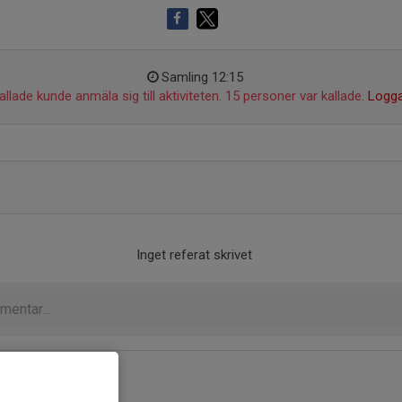
Samling 12:15
llade kunde anmäla sig till aktiviteten. 15 personer var kallade.
Logga
Inget referat skrivet