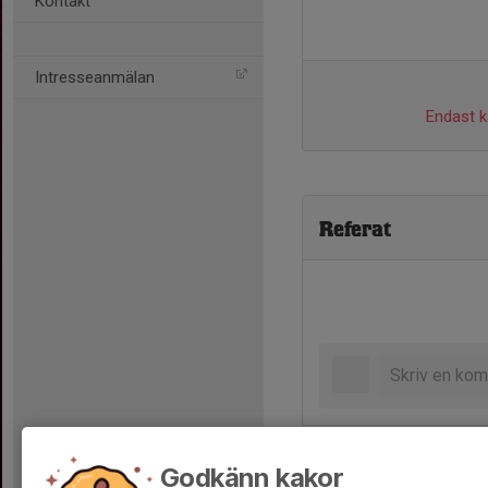
Kontakt
Intresseanmälan
Endast ka
Referat
Godkänn kakor