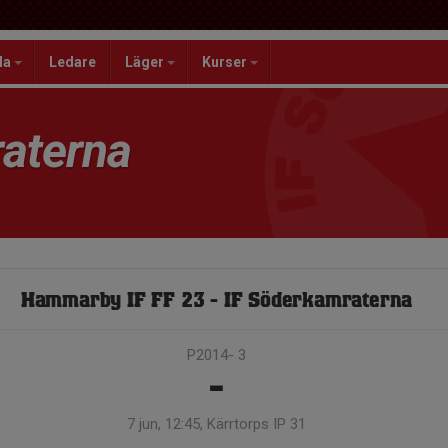
la
Ledare
Läger
Kurser
aterna
Hammarby IF FF 23 - IF Söderkamraterna
P2014- 3
-
7 jun, 12:45, Kärrtorps IP 31