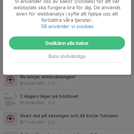
Vi använder oss av kakor (cookies) för att vår
22 maj 2025
0
webbplats ska fungera bra för dig. De används
även för webbanalys i syfte att hjälpa oss att
Lite info och efterlysning till trivselgruppen
förbättra våra tjänster.
6 maj 2025
0
Så använder vi cookies
Borttappat/upphittat säsongen 2025
Godkänn alla kakor
6 maj 2025
1
Bara nödvändiga
Whatsapp-grupp för föräldrar
14 jan 2025
0
Nu börjar vintersäsongen!
24 okt 2024
0
2 dagars läger på höstlovet
14 okt 2024
2
Snart slut på säsongen och då börjar futsalen
11 okt 2024
0