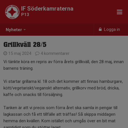
IF Söderkamraterna
P13
Logga in
Nyheter
Grillkväll 28/5
15 maj 2024
4 kommentarer
Vi tänkte köra en repris av förra årets grillkväll, den 28 maj, innan
barnens träning.
Vi startar grillarna kl. 18 och det kommer att finnas hamburgare,
kött/vegetariskt/veganskt alternativ, grillkorv med bröd, dricka,
kaffe och snacks till försäljning.
Tanken är att vi precis som förra året ska samla in pengar till
lagkassan och få ett tillfälle att träffas! Så skippa middagen
hemma den kvällen. Kom istället och umgås över en bit mat
samtidigt som du stöttar laget.