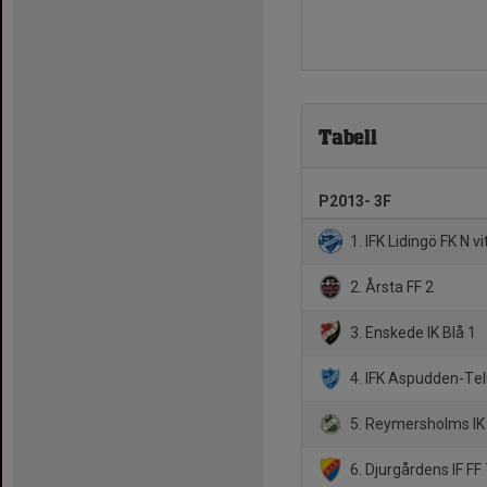
Tabell
P2013- 3F
1. IFK Lidingö FK N vi
2. Årsta FF 2
3. Enskede IK Blå 1
4. IFK Aspudden-Tel
5. Reymersholms IK
6. Djurgårdens IF FF