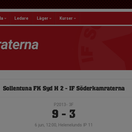
la
Ledare
Läger
Kurser
aterna
Sollentuna FK Syd H 2 - IF Söderkamraterna
P2013- 3F
9 - 3
6 jun, 12:00, Helenelunds IP 11