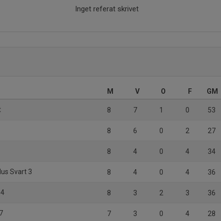
Inget referat skrivet
M
V
O
F
GM
t
8
7
1
0
53
8
6
0
2
27
8
4
0
4
34
lus Svart 3
8
4
0
4
36
 4
8
3
2
3
36
 7
7
3
0
4
28