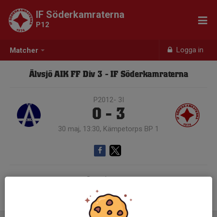
IF Söderkamraterna
P12
Logga in
Matcher
Älvsjö AIK FF Div 3 - IF Söderkamraterna
P2012- 3I
0 - 3
30 maj, 13:30, Kämpetorps BP 1
Samling 12:45
Endast kallade kunde anmäla sig till aktiviteten. 16 personer var kallade.
Logga in här