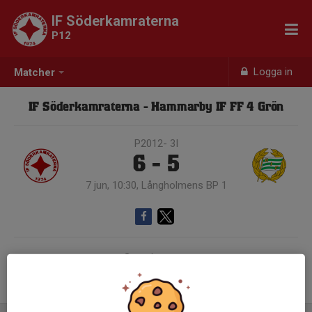
IF Söderkamraterna
P12
Logga in
Matcher
IF Söderkamraterna - Hammarby IF FF 4 Grön
P2012- 3I
6 - 5
7 jun, 10:30, Långholmens BP 1
Samling 09:45
Endast kallade kunde anmäla sig till aktiviteten. 16 personer var kallade.
Logga in här