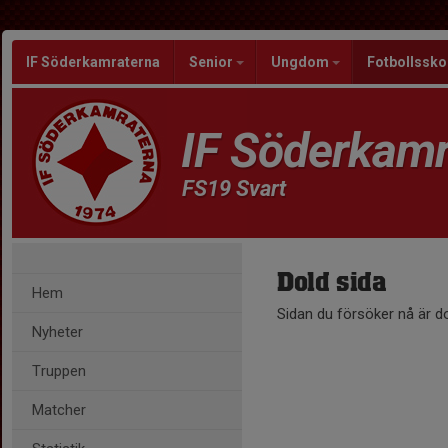
IF Söderkamraterna
Senior
Ungdom
Fotbollssko
IF Söderkamr
FS19 Svart
Dold sida
Hem
Sidan du försöker nå är d
Nyheter
Truppen
Matcher