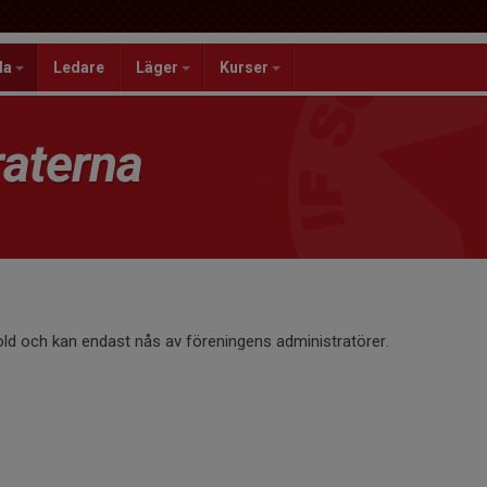
la
Ledare
Läger
Kurser
aterna
old och kan endast nås av föreningens administratörer.